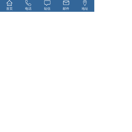
首页
电话
短信
邮件
地址
13917611365
在线留言
名 称：上海璐珅源工贸有限公司
地 址：上海市宝山区江杨南路2058号B栋402室