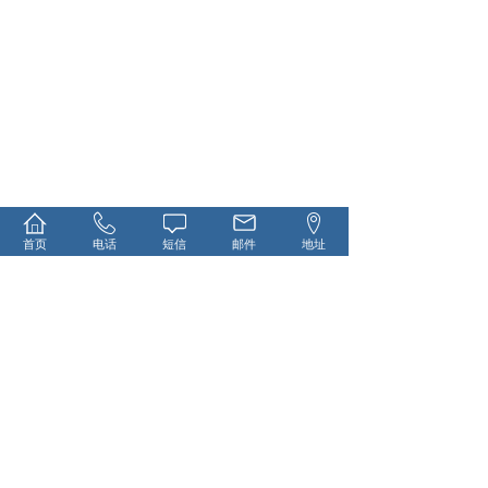
首页
电话
短信
邮件
地址
13917611365
在线留言
名 称：上海璐珅源工贸有限公司
地 址：上海市宝山区江杨南路2058号B栋402室
电话： 13917611365
网 址：http://www.lushenyuan.com