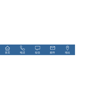
首页
电话
短信
邮件
地址
13917611365
在线留言
名 称：上海璐珅源工贸有限公司
地 址：上海市宝山区江杨南路2058号B栋402室
电话： 13917611365
网 址：http://www.lushenyuan.com